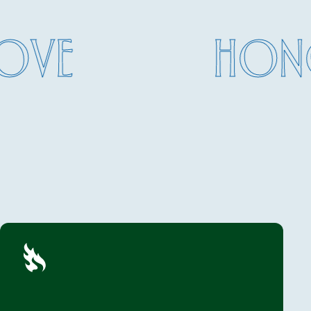
VE
HONO