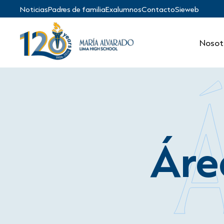
Noticias
Padres de familia
Exalumnos
Contacto
Sieweb
Nosot
Áre