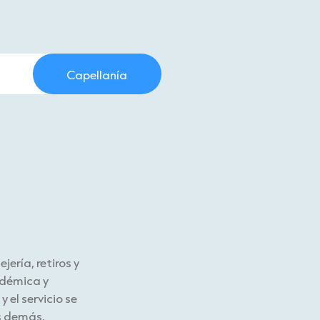
Capellanía
ería, retiros y
adémica y
 el servicio se
os demás.