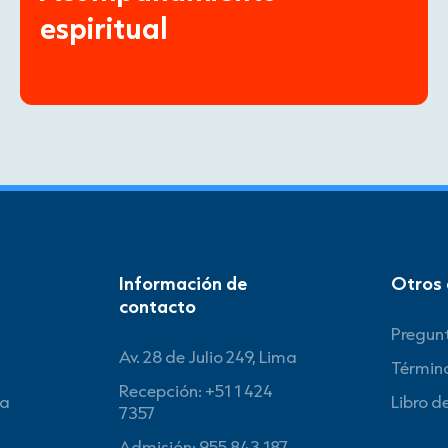
espiritual
Información de
Otros 
contacto
Pregun
Av. 28 de Julio 249, Lima
Término
Recepción: +51 1 424
va
Libro d
7357
Admisión: 955 843 187